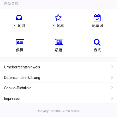
网站导航
生词组
生词本
记单词
偶得
话题
查找
Urheberrechtshinweis
Datenschutzerklärung
Cookie-Richtlinie
Impressum
Copyright © 2008-2026 MyDict