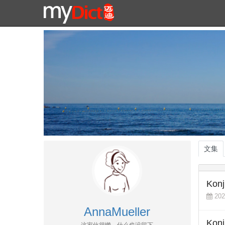
文集
Konj
202
AnnaMueller
Konju