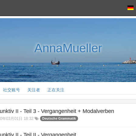
AnnaMueller
社交账号
关注者
正在关注
unktiv II - Teil 3 - Vergangenheit + Modalverben
0年03月01日 18:32
Deutsche Grammatik
nktiv II - Teil II - Vergangenheit