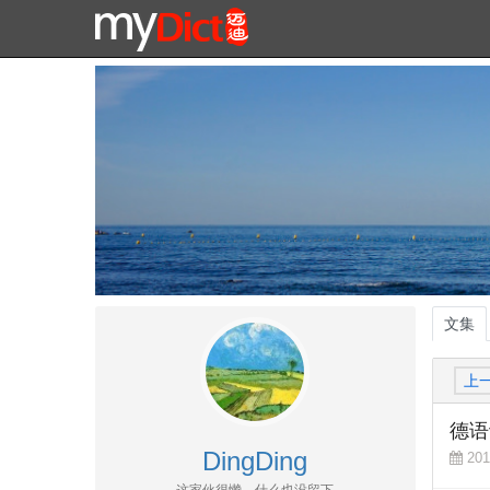
文集
上
德语动
DingDing
201